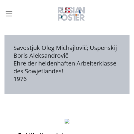
Savostjuk Oleg Michajlovič
;
Uspenskij
Boris Aleksandrovič
Ehre der heldenhaften Arbeiterklasse
des Sowjetlandes!
1976