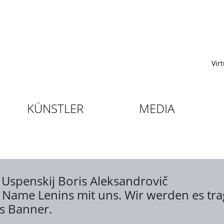
Vir
KÜNSTLER
MEDIA
;
Uspenskij Boris Aleksandrovič
er Name Lenins mit uns. Wir werden es tr
ičs Banner.