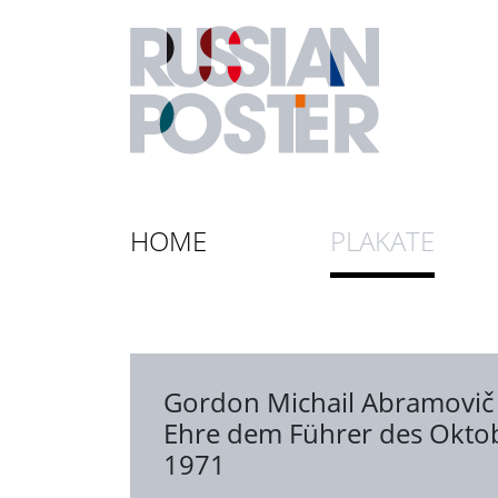
HOME
PLAKATE
Gordon Michail Abramovič
Ehre dem Führer des Oktob
1971