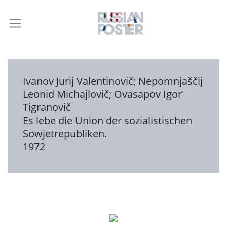
Ivanov Jurij Valentinovič
;
Nepomnjaščij
Leonid Michajlovič
;
Ovasapov Igor'
Tigranovič
Es lebe die Union der sozialistischen
Sowjetrepubliken.
1972