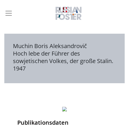
Muchin Boris Aleksandrovič
Hoch lebe der Führer des
sowjetischen Volkes, der große Stalin.
1947
Publikationsdaten