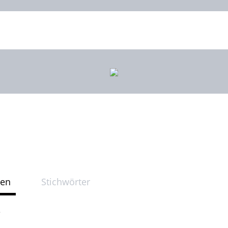
ten
Stichwörter
e