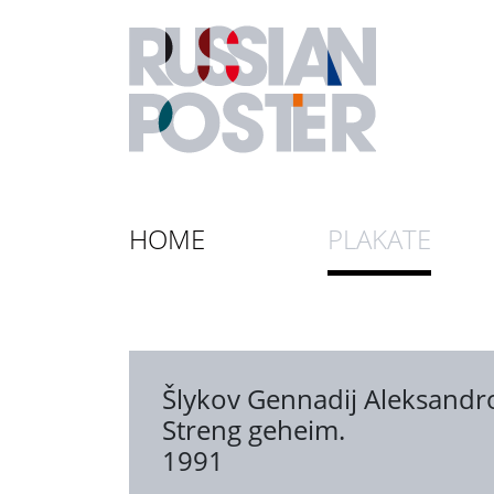
HOME
PLAKATE
Šlykov Gennadij Aleksandr
Streng geheim.
1991