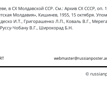
ве, в СХ Молдавской ССР. См.: Архив СХ СССР, оп. 1,
тская Молдавия», Кишинев, 1955, 15 октября. Упо
гдеско И.Т., Григорашенко Л.П., Коваль В.Г., Мерега
 Руссу-Чобану В.Г., Широкорад Б.Н.
RT
webmaster@russianposter.a
© russianp