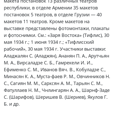
макета постановок 13 различных театров
республики, в отделе Армении 35 макетов
постановок 5 театров, в отделе Грузии — 40
макетов 11 театров. Кроме макетов на
выставке представлены фотомонтажи, плакаты
и фотоснимки. См.: «Заря Востока» (Тифлис), 30
мая 1934 г.; 1 июня 1934 г.; «Тифлисский
рабочий», 30 мая 1934 г. Участники выставки:
Аладжалян С. (Аладжян), Ананян П. А., Арутчьян
М. А., Вирсаладзе С. Б., Гамрекели И. И.,
Ефименко С. М., Иванов Вяч. В., Кобуладзе С.,
Минасян К. А., Муста-фаев Р. М., Овчинников Н.
С., Сагиян М. М., Сарксян А. М., Тарьян С. М.,
Фатуллаев Н. М., Чнлингарян А. А., Шарнф-Заде
С. (Шарифов), Шеришев В. (Шериев), Якулов Г.
Б. и др.