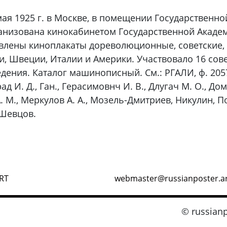
мая 1925 г. в Москве, в помещении Государственн
анизована кинокабинетом Государственной Академ
влены киноплакаты дореволюционные, советские, 
и, Швеции, Италии и Америки. Участвовало 16 сов
ния. Каталог машинописный. См.: РГАЛИ, ф. 2057, oп
д И. Д., Ган., Герасимовнч И. В., Длугач М. О., До
 М., Меркулов А. А., Мозель-Дмитриев, Никулин, По
 Шевцов.
RT
webmaster@russianposter.a
© russianp